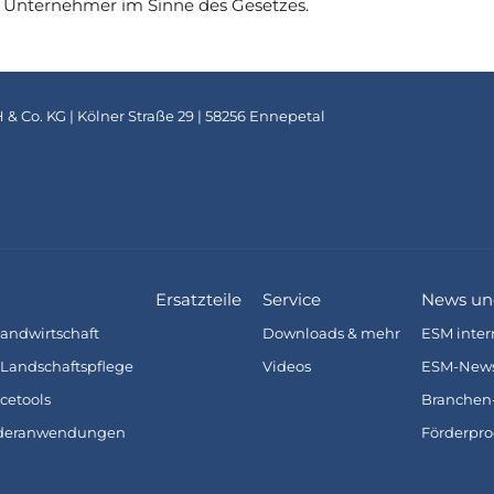
an Unternehmer im Sinne des Gesetzes.
Co. KG | Kölner Straße 29 | 58256 Ennepetal
Ersatzteile
Service
News un
andwirtschaft
Downloads & mehr
ESM inter
Landschaftspflege
Videos
ESM-New
cetools
Branchen
nderanwendungen
Förderpr