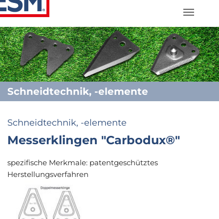
Previous
N
Schneidtechnik, -elemente
Schneidtechnik, -elemente
Messerklingen "Carbodux®"
spezifische Merkmale: patentgeschütztes
Herstellungsverfahren
Show larger version