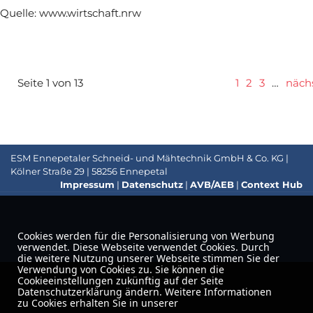
Quelle: www.wirtschaft.nrw
Seite 1 von 13
1
2
3
…
näch
ESM Ennepetaler Schneid- und Mähtechnik GmbH & Co. KG |
Kölner Straße 29 | 58256 Ennepetal
Impressum
|
Datenschutz
|
AVB/AEB
|
Context Hub
Cookies werden für die Personalisierung von Werbung
verwendet. Diese Webseite verwendet Cookies. Durch
die weitere Nutzung unserer Webseite stimmen Sie der
Verwendung von Cookies zu. Sie können die
Cookieeinstellungen zukünftig auf der Seite
Datenschutzerklärung ändern. Weitere Informationen
zu Cookies erhalten Sie in unserer